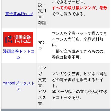
ルできるサービス。
説・
すべての取り扱いマンガ、巻数
実用
電子貸本Renta!
で立ち読みできる。
書
雑誌
マンガを全巻セットで購入でき
るマンガ専門店、全品送料無
マン
料。
ガ
漫画全巻ドットコ
一部で立ち読みできるものの、
ム
巻数は指定不可。
マン
ガ
マンガや文芸書、ビジネス書な
文芸
どの電子書籍を販売するサイ
Yahoo!ブックスト
書
ト。
ア
ビジ
50ページ以上の立ち読みができ
ネス
るコミックあり。
書