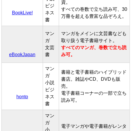
資。
ビジ
すべての巻数で立ち読み可、30
BookLive!
ネス
万冊を超える豊富な品ぞろえ。
書
マン
マンガをメインに文芸書なども
ガ
取り扱う電子書籍サイト。
文芸
すべてのマンガ、巻数で立ち読
eBookJapan
書
み可。
マン
書籍と電子書籍のハイブリッド
ガ
書店。雑誌やCD、DVDも販
小説
売。
ビジ
電子書籍コーナーの一部で立ち
honto
ネス
読み可。
書
マン
ガ
電子マンガや電子書籍がレンタ
小