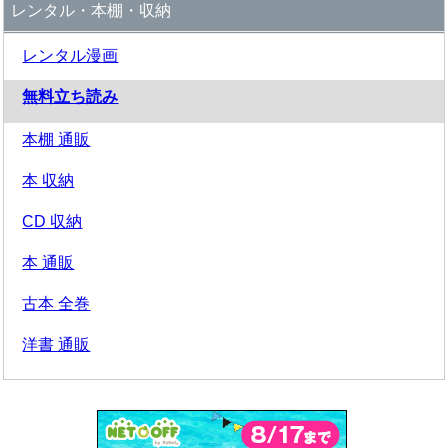
レンタル・本棚・収納
レンタル漫画
無料立ち読み
本棚 通販
本 収納
CD 収納
本 通販
古本 全巻
洋書 通販